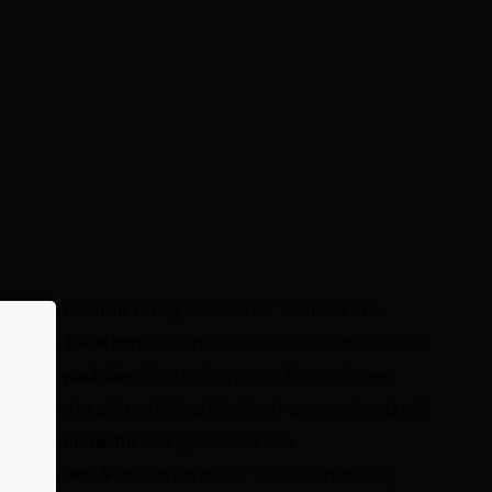
nn seinen Geburtstag im Januar in unserem
bei die Idee hatte den Gästen einen laufenden
en wir, weil die Obstsaison zum Einschlagen
liche Obstgroßmarkt half jedoch aus und gab mir
yal, welche für die geforderten
bar waren. Wir waren mehr wie überrascht,