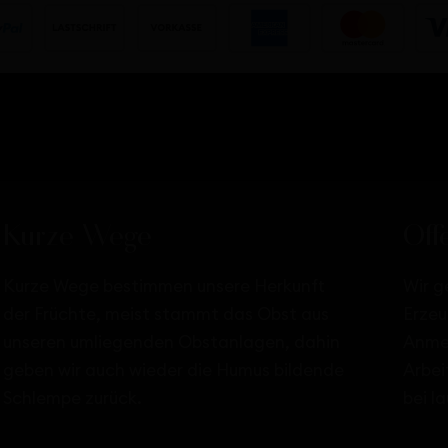
Kurze Wege
Off
Kurze Wege bestimmen unsere Herkunft
Wir g
der Früchte, meist stammt das Obst aus
Erzeu
unseren umliegenden Obstanlagen, dahin
Anmel
geben wir auch wieder die Humus bildende
Arbei
Schlempe zurück.
bei l