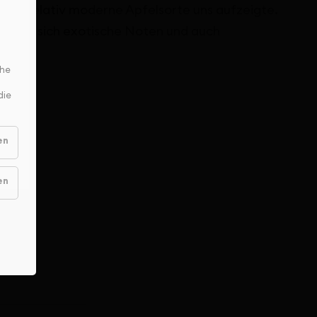
och relativ moderne Apfelsorte uns aufzeigte.
inden sich exotische Noten und auch
bar.
che
die
en
en