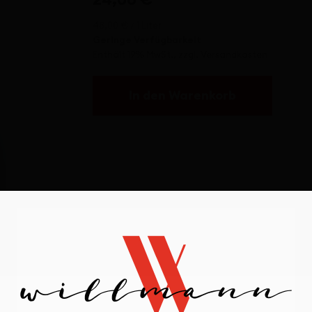
24,00
€
48,00
€
/ 1 Liter
Geringe Verfügbarkeit
Enthält 19% MwSt., zzgl. Versandkosten
Als mich ein Freund fragte, ob er de
Verkostungsraum feiern dürfe und da
Destillationsvorgang zu zeigen, zuckt
eigentlich schon vorbei war. Der ört
aus dem Kühllager übergroße Gala Ro
Handelsnormen nicht recht vermarkt