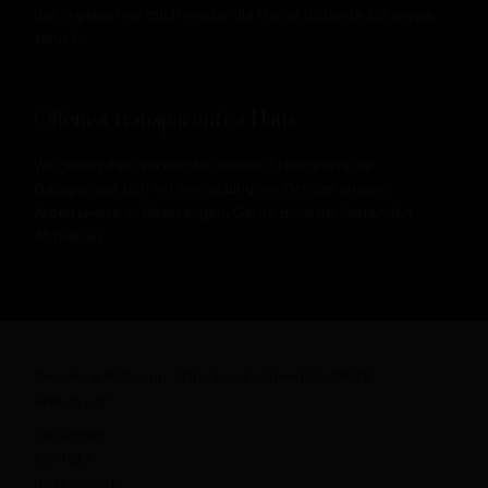
dahin geben wir auch wieder die Humus bildende Schlempe
zurück.
Offenes transparentes Haus
Wir geben dem Verwender unserer Erzeugnisse die
Gelegenheit sich mit Anmeldung vor Ort von unserer
Arbeitsweise zu Überzeugen. Gerne auch bei laufenden
Abtrieben.
Destillerie Willmann, Ottenberghalde 41/3, 88079
Kressbronn
Instagram
Kontakt
Datenschutz