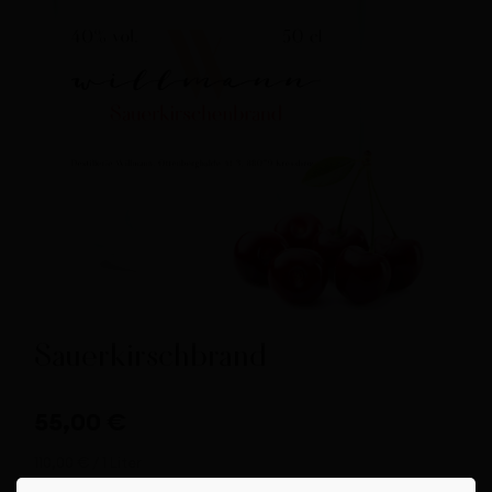
Sauerkirschbrand
55,00
€
110,00
€
/ 1 Liter
Hohe Verfügbarkeit