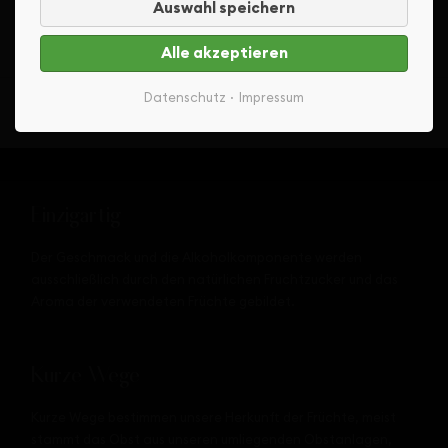
zeugt von der Steinobstherkunft.
Auswahl speichern
Alle akzeptieren
Datenschutz
Impressum
Einzigartig
Der Geschmack und die Alkoholkomponente werden
ausschließlich durch den natürlichen Fruchtzucker und das
Aroma der verwendeten Früchte gebildet.
Kurze Wege
Kurze Wege bestimmen unsere Herkunft der Früchte, meist
stammt das Obst aus unseren umliegenden Obstanlagen,